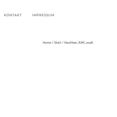
KONTAKT
IMPRESSUM
Home
/
Start
/
HautHaar_RJM_0046